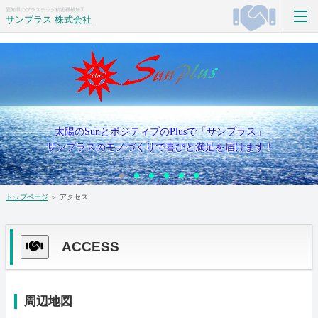
愛知県のプラスチック精密機械加工
サンプラス 株式会社
トップページ
会社案内
製品案内
太陽のSunとポジティブのPlusで「サンプラス」
サンプラスのモノづくりで喜びと満足を届けます！
設備紹介
1
2
3
4
5
6
会社概要
トップページ
＞ アクセス
お問い合わせ
ACCESS
周辺地図